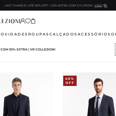
LAST CHANCE | ATÉ 50% OFF + 20% EXTRA
COM O CUPOM
VR20
NOVIDADES
ROUPAS
CALÇADOS
ACESSÓRIOS
O
COM 30% EXTRA | VR COLLEZIONI
40%
OFF