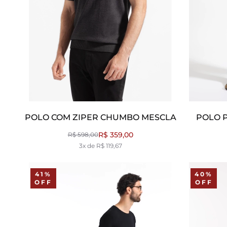
POLO COM ZIPER CHUMBO MESCLA
POLO P
R$ 359,00
R$ 598,00
3x de R$ 119,67
41%
40%
OFF
OFF