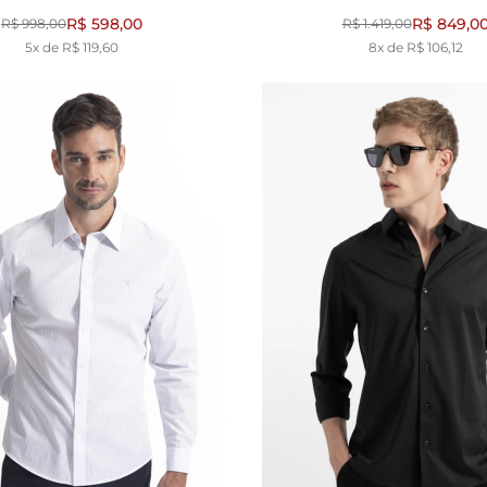
POCKTS PRETO
R$ 598,00
R$ 849,0
R$ 998,00
R$ 1.419,00
5x de R$ 119,60
8x de R$ 106,12