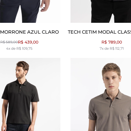
 MORRONE AZUL CLARO
TECH CETIM MODAL CLAS
R$ 439,00
R$ 789,00
R$ 589,00
4x de R$ 109,75
7x de R$ 112,71