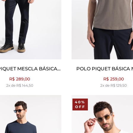
IQUET MESCLA BÁSICA
POLO PIQUET BÁSICA 
GRAFITE
R$ 289,00
R$ 259,00
2x de R$ 144,50
2x de R$ 129,50
40%
OFF