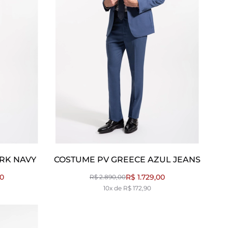
RK NAVY
COSTUME PV GREECE AZUL JEANS
00
R$ 1.729,00
R$ 2.890,00
10x de R$ 172,90