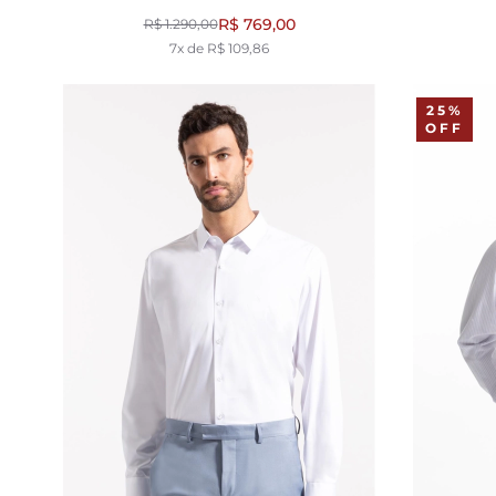
PRETO
R$ 769,00
R$ 1.290,00
7x de R$ 109,86
25%
OFF