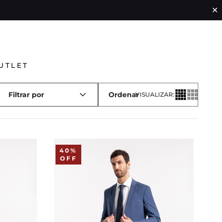
✕
UTLET
Filtrar por
VISUALIZAR:
40%
OFF