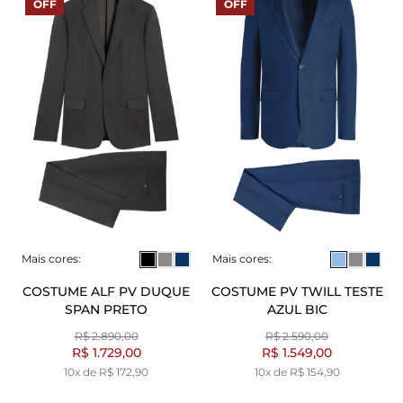
OFF
OFF
Mais cores:
Mais cores:
COSTUME ALF PV DUQUE
COSTUME PV TWILL TESTE
SPAN PRETO
AZUL BIC
R$ 2.890,00
R$ 2.590,00
R$ 1.729,00
R$ 1.549,00
10x de R$ 172,90
10x de R$ 154,90