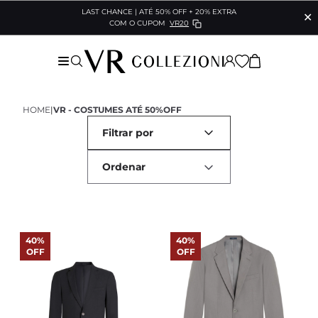
LAST CHANCE | ATÉ 50% OFF + 20% EXTRA
✕
COM O CUPOM
VR20
HOME
|
VR - COSTUMES ATÉ 50%OFF
Filtrar por
40%
40%
OFF
OFF