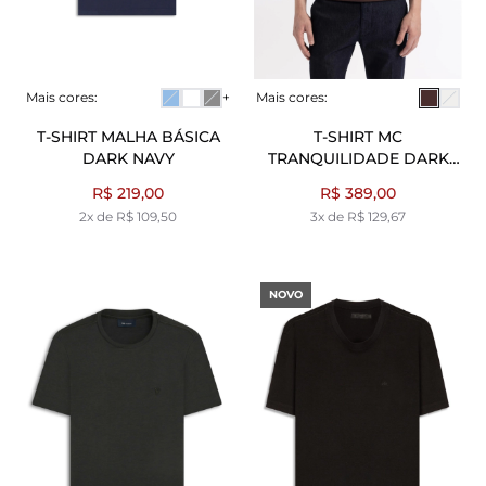
Mais cores:
+
Mais cores:
T-SHIRT MALHA BÁSICA
T-SHIRT MC
DARK NAVY
TRANQUILIDADE DARK
BROWN
R$ 219,00
R$ 389,00
2x de R$ 109,50
3x de R$ 129,67
NOVO