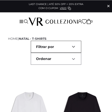
LAST CHANCE | ATÉ 50% OFF + 20% EXTRA
✕
COM O CUPOM
VR20
0
HOME
|
NATAL - T-SHIRTS
Filtrar por