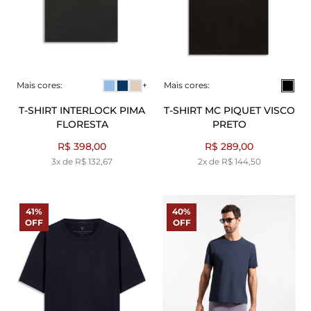
Mais cores:
+
Mais cores:
T-SHIRT INTERLOCK PIMA
T-SHIRT MC PIQUET VISCO
FLORESTA
PRETO
R$ 398,00
R$ 289,00
3x de R$ 132,67
2x de R$ 144,50
41%
40%
OFF
OFF