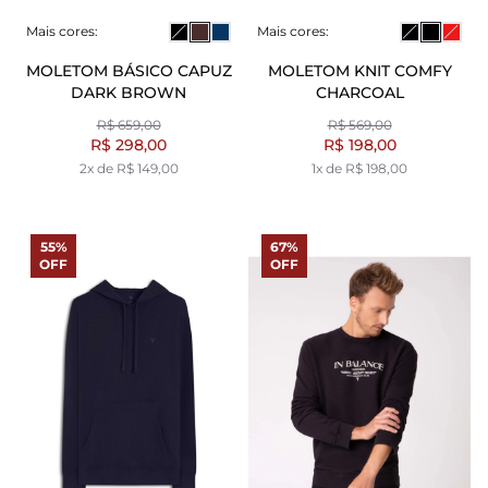
Mais cores:
Mais cores:
MOLETOM BÁSICO CAPUZ
MOLETOM KNIT COMFY
DARK BROWN
CHARCOAL
R$ 659,00
R$ 569,00
R$ 298,00
R$ 198,00
2x de R$ 149,00
1x de R$ 198,00
55%
67%
OFF
OFF