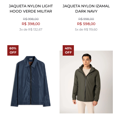
JAQUETA NYLON LIGHT
JAQUETA NYLON IZAMAL
HOOD VERDE MILITAR
DARK NAVY
R$ 998,00
R$ 998,00
R$ 398,00
R$ 598,00
3x de R$ 132,67
5x de R$ 119,60
60%
40%
OFF
OFF