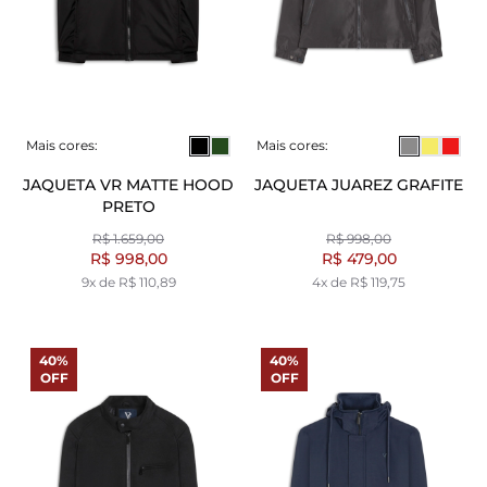
Mais cores:
Mais cores:
JAQUETA VR MATTE HOOD
JAQUETA JUAREZ GRAFITE
PRETO
R$ 1.659,00
R$ 998,00
R$ 998,00
R$ 479,00
9x de R$ 110,89
4x de R$ 119,75
40%
40%
OFF
OFF