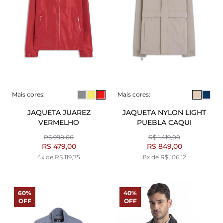
Mais cores:
Mais cores:
JAQUETA JUAREZ
JAQUETA NYLON LIGHT
VERMELHO
PUEBLA CAQUI
R$ 998,00
R$ 1.419,00
R$ 479,00
R$ 849,00
4x de R$ 119,75
8x de R$ 106,12
60%
40%
OFF
OFF