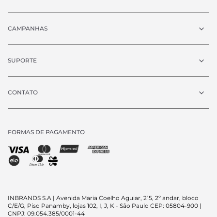
CAMPANHAS
SUPORTE
CONTATO
FORMAS DE PAGAMENTO
Chat
atendimento@vrcollezioni.com.br
Segunda - Quinta:
8h às 18h
Sexta:
8h às 17h
Sábado:
9h às 13h
(exceto feriados)
INBRANDS S.A | Avenida Maria Coelho Aguiar, 215, 2º andar, bloco
C/E/G, Piso Panamby, lojas 102, I, J, K - São Paulo CEP: 05804-900 |
CNPJ: 09.054.385/0001-44