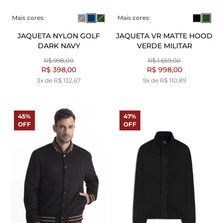
Mais cores:
Mais cores:
JAQUETA NYLON GOLF
JAQUETA VR MATTE HOOD
DARK NAVY
VERDE MILITAR
R$ 998,00
R$ 1.659,00
R$ 398,00
R$ 998,00
3x de R$ 132,67
9x de R$ 110,89
45%
47%
OFF
OFF