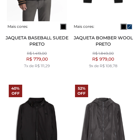
Mais cores:
Mais cores:
JAQUETA BASEBALL SUEDE
JAQUETA BOMBER WOOL
PRETO
PRETO
R$ 1.419,00
R$ 1.849,00
R$ 779,00
R$ 979,00
7x de R$ 111,29
9x de R$ 108,78
40%
52%
OFF
OFF