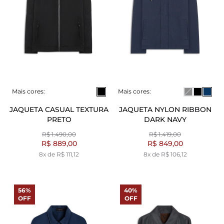
Mais cores:
Mais cores:
JAQUETA CASUAL TEXTURA
JAQUETA NYLON RIBBON
PRETO
DARK NAVY
R$ 1.490,00
R$ 1.419,00
R$ 889,00
R$ 849,00
8x de R$ 111,12
8x de R$ 106,12
56%
40%
OFF
OFF