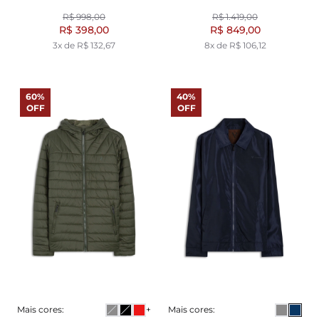
R$ 998,00
R$ 1.419,00
R$ 398,00
R$ 849,00
3x de R$ 132,67
8x de R$ 106,12
60%
40%
OFF
OFF
Mais cores:
+
Mais cores: