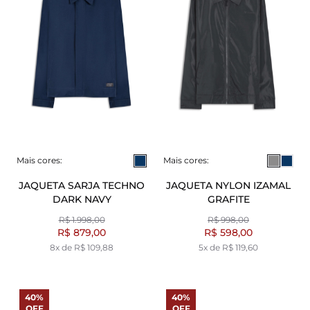
Mais cores:
Mais cores:
JAQUETA SARJA TECHNO
JAQUETA NYLON IZAMAL
DARK NAVY
GRAFITE
R$ 1.998,00
R$ 998,00
R$ 879,00
R$ 598,00
8x de R$ 109,88
5x de R$ 119,60
40%
40%
OFF
OFF