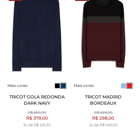
Mais cores:
Mais cores:
TRICOT GOLA REDONDA
TRICOT MADRID
DARK NAVY
BORDEAUX
R$ 659,00
R$ 659,00
R$ 379,00
R$ 298,00
3x de R$ 126,33
2x de R$ 149,00