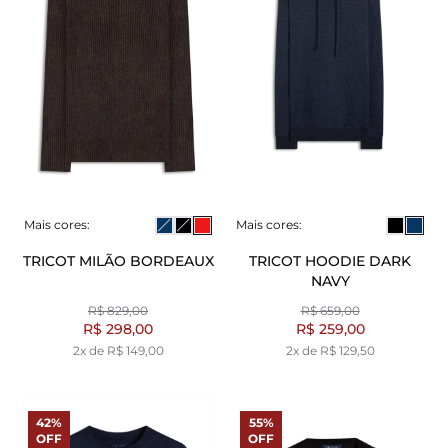
Mais cores:
Mais cores:
TRICOT MILÃO BORDEAUX
TRICOT HOODIE DARK
NAVY
R$ 829,00
R$ 659,00
R$ 298,00
R$ 259,00
2x de R$ 149,00
2x de R$ 129,50
42%
55%
OFF
OFF