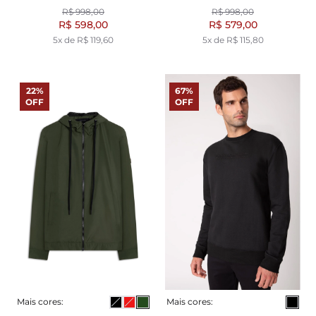
R$ 998,00
R$ 998,00
R$ 598,00
R$ 579,00
5x de R$ 119,60
5x de R$ 115,80
22%
67%
OFF
OFF
Mais cores:
Mais cores: