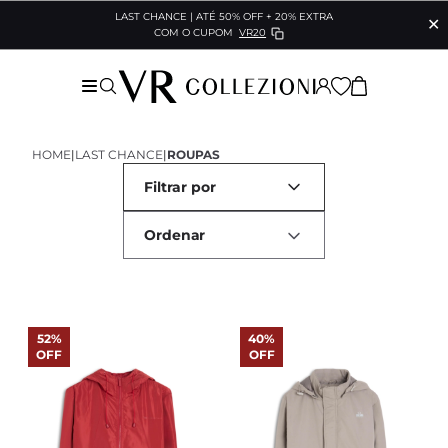
LAST CHANCE | ATÉ 50% OFF + 20% EXTRA
✕
COM O CUPOM
VR20
HOME
|
LAST CHANCE
|
ROUPAS
Filtrar por
52%
40%
OFF
OFF