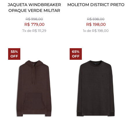
JAQUETA WINDBREAKER
MOLETOM DISTRICT PRETO
OPAQUE VERDE MILITAR
R$ 998,00
R$ 598,00
R$ 779,00
R$ 198,00
7x de R$ 111,29
1x de R$ 198,00
55%
65%
OFF
OFF