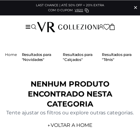
LAST CHANCE | ATÉ 50% OFF + 20% EXTRA
✕
COM O CUPOM
VR20
Home
Resultados para
Resultados para
Resultados para
"Novidades"
"Calçados"
"Tênis"
NENHUM PRODUTO
ENCONTRADO NESTA
CATEGORIA
Tente ajustar os filtros ou explore outras categorias.
←
VOLTAR A HOME