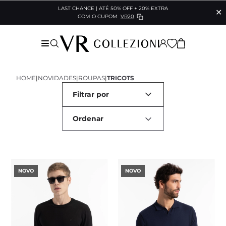
LAST CHANCE | ATÉ 50% OFF + 20% EXTRA
✕
COM O CUPOM
VR20
HOME
|
NOVIDADES
|
ROUPAS
|
TRICOTS
Filtrar por
NOVO
NOVO