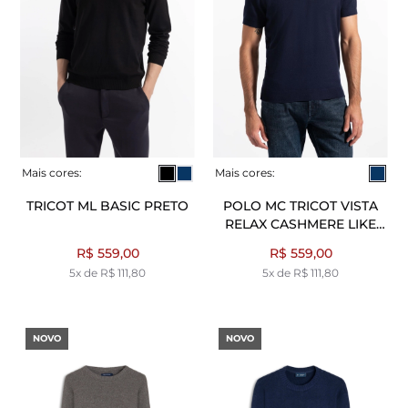
Mais cores:
Mais cores:
TRICOT ML BASIC PRETO
POLO MC TRICOT VISTA
RELAX CASHMERE LIKE
DARK NAVY
R$ 559,00
R$ 559,00
5x de R$ 111,80
5x de R$ 111,80
NOVO
NOVO