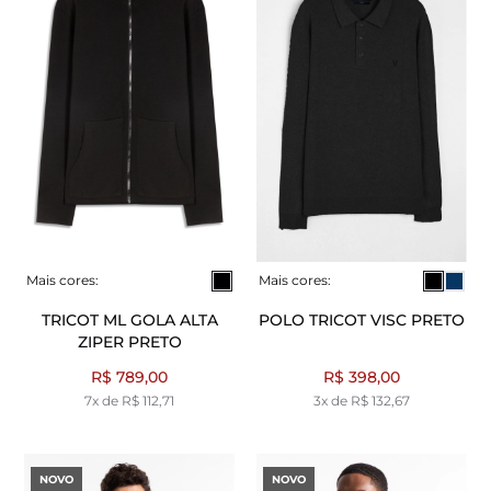
Mais cores:
Mais cores:
TRICOT ML GOLA ALTA
POLO TRICOT VISC PRETO
ZIPER PRETO
R$ 789,00
R$ 398,00
7x de R$ 112,71
3x de R$ 132,67
NOVO
NOVO