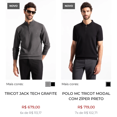
NOVO
NOVO
Mais cores:
Mais cores:
TRICOT JACK TECH GRAFITE
POLO MC TRICOT MODAL
COM ZÍPER PRETO
R$ 679,00
R$ 719,00
6x de R$ 113,17
7x de R$ 102,71