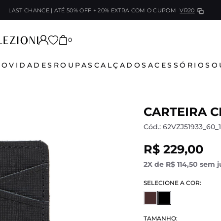
LAST CHANCE | ATÉ 50% OFF + 20% EXTRA
COM O CUPOM
VR20
0
NOVIDADES
ROUPAS
CALÇADOS
ACESSÓRIOS
O
CARTEIRA C
Cód.: 62VZJ51933_60_1
R$ 229,00
2X de R$ 114,50 sem j
SELECIONE A COR:
TAMANHO: