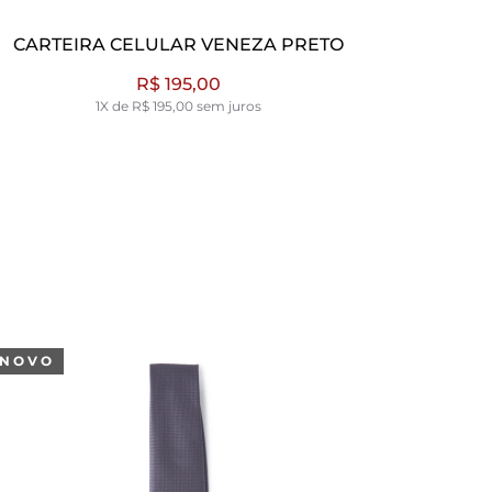
CARTEIRA CELULAR VENEZA CAFE
CAR
R$ 149,00
R$ 195,00
1X de R$ 149,00 sem juros
NOVO
NOVO