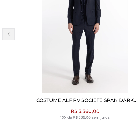
N DARK
GRAVATA WINTER BICO 7CM BRANCO VR
BRANCO
R$ 270,00
2X de R$ 135,00 sem juros