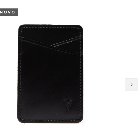
24%
NOVO
OFF