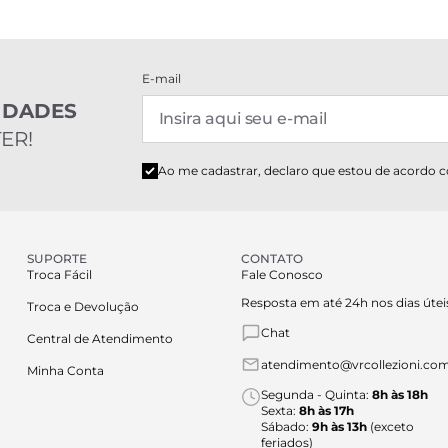
E-mail
IDADES
ER!
Ao me cadastrar, declaro que estou de acordo 
SUPORTE
CONTATO
Troca Fácil
Fale Conosco
Resposta em até 24h nos dias útei
Troca e Devolução
Chat
Central de Atendimento
atendimento@vrcollezioni.com
Minha Conta
Segunda - Quinta:
8h às 18h
Sexta:
8h às 17h
Sábado:
9h às 13h
(exceto
feriados)