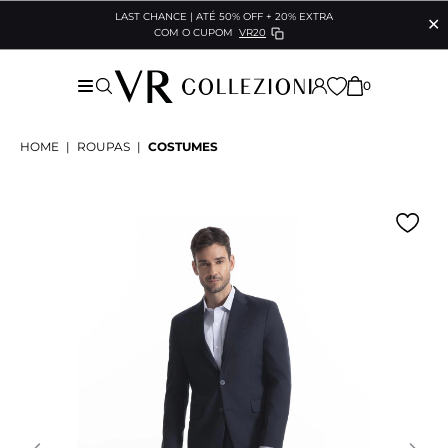
LAST CHANCE | ATÉ 50% OFF + 20% EXTRA
✕
COM O CUPOM
VR20
0
HOME
|
ROUPAS
|
COSTUMES