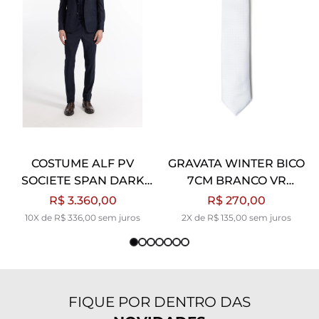
COSTUME ALF PV
GRAVATA WINTER BICO
SOCIETE SPAN DARK
7CM BRANCO VR
NAVY
BRANCO
R$ 3.360,00
R$ 270,00
10X de R$ 336,00 sem juros
2X de R$ 135,00 sem juros
FIQUE POR DENTRO DAS