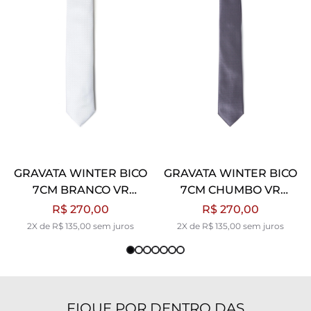
GRAVATA WINTER BICO
GRAVATA WINTER BICO
7CM BRANCO VR
7CM CHUMBO VR
BRANCO
CHUMBO
R$ 270,00
R$ 270,00
2X de R$ 135,00 sem juros
2X de R$ 135,00 sem juros
FIQUE POR DENTRO DAS