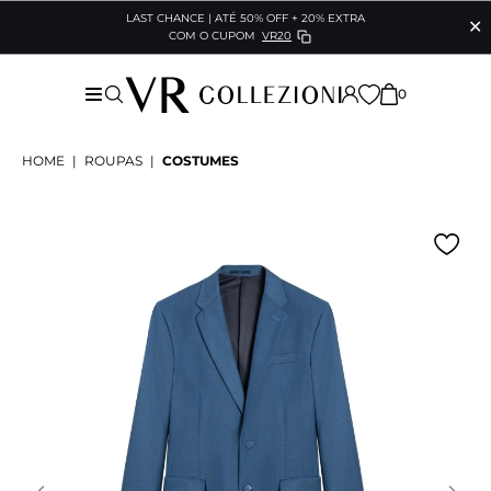
LAST CHANCE | ATÉ 50% OFF + 20% EXTRA
✕
COM O CUPOM
VR20
0
HOME
|
ROUPAS
|
COSTUMES