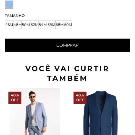
TAMANHO:
46M
48M
50M
52M
54M
56M
58M
60M
COMPRAR
VOCÊ VAI CURTIR
TAMBÉM
40%
40%
OFF
OFF