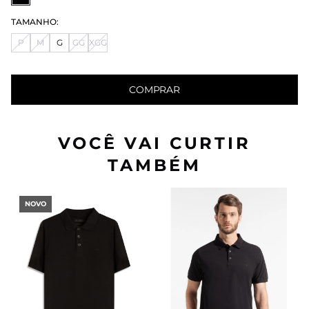
TAMANHO:
P
M
G
GG
XGG
COMPRAR
VOCÊ VAI CURTIR
TAMBÉM
NOVO