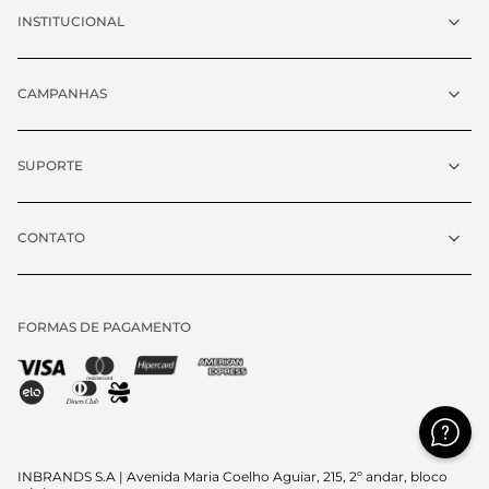
INSTITUCIONAL
CAMPANHAS
SUPORTE
CONTATO
FORMAS DE PAGAMENTO
Chat
atendimento@vrcollezioni.com.br
Segunda - Quinta:
8h às 18h
Sexta:
8h às 17h
Sábado:
9h às 13h
(exceto feriados)
INBRANDS S.A | Avenida Maria Coelho Aguiar, 215, 2º andar, bloco