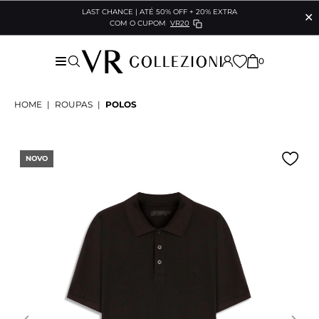
LAST CHANCE | ATÉ 50% OFF + 20% EXTRA
✕
COM O CUPOM
VR20
0
HOME
|
ROUPAS
|
POLOS
NOVO