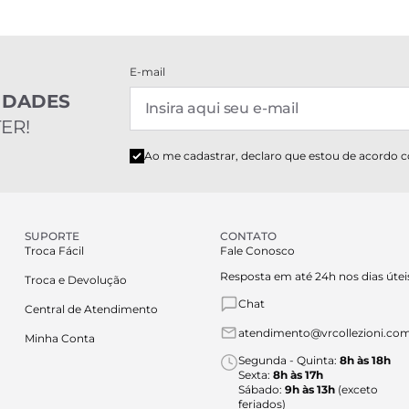
E-mail
IDADES
ER!
Ao me cadastrar, declaro que estou de acordo 
SUPORTE
CONTATO
Troca Fácil
Fale Conosco
Resposta em até 24h nos dias útei
Troca e Devolução
Chat
Central de Atendimento
atendimento@vrcollezioni.com
Minha Conta
Segunda - Quinta:
8h às 18h
Sexta:
8h às 17h
Sábado:
9h às 13h
(exceto
feriados)