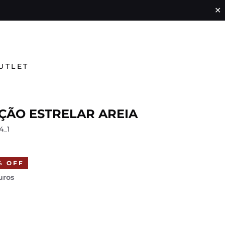
✕
UTLET
ÇÃO ESTRELAR AREIA
4_1
% OFF
uros