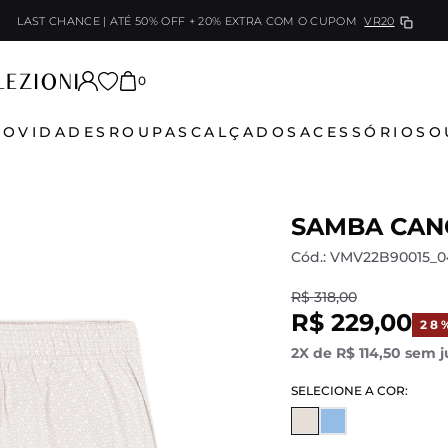
LAST CHANCE | ATÉ 50% OFF + 20% EXTRA
COM O CUPOM
VR20
0
NOVIDADES
ROUPAS
CALÇADOS
ACESSÓRIOS
O
SAMBA CAN
Cód.: VMV22B90015_0
R$ 318,00
R$ 229,00
28
2X de R$ 114,50 sem j
SELECIONE A COR: