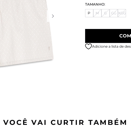
TAMANHO:
P
M
G
GG
XGG
COM
Adicione a lista de des
VOCÊ VAI CURTIR TAMBÉM