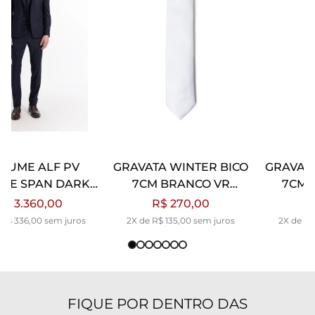
GRAVATA WINTER BICO
GRAVATA WINTER BICO
7CM BRANCO VR
7CM CHUMBO VR
BRANCO
CHUMBO
R$ 270,00
R$ 270,00
2X de R$ 135,00 sem juros
2X de R$ 135,00 sem juros
FIQUE POR DENTRO DAS