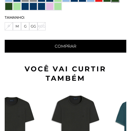
TAMANHO:
P
M
G
GG
XGG
COMPRAR
VOCÊ VAI CURTIR
TAMBÉM