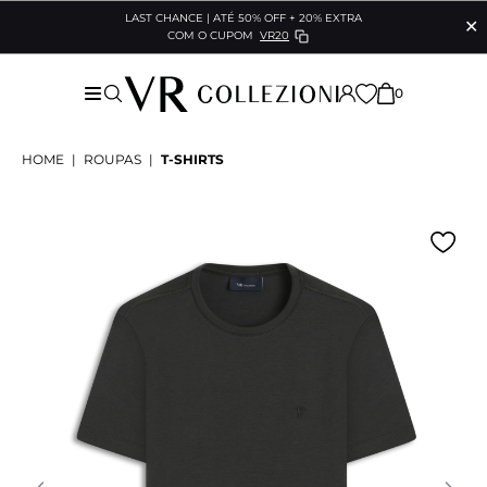
LAST CHANCE | ATÉ 50% OFF + 20% EXTRA
✕
COM O CUPOM
VR20
0
HOME
|
ROUPAS
|
T-SHIRTS