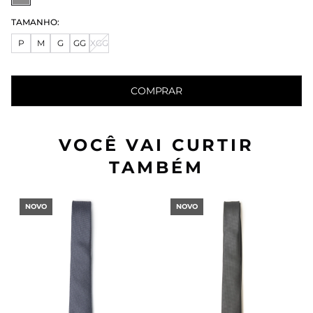
TAMANHO:
P
M
G
GG
XGG
COMPRAR
VOCÊ VAI CURTIR
TAMBÉM
NOVO
NOVO