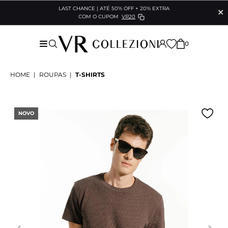
LAST CHANCE | ATÉ 50% OFF + 20% EXTRA
✕
COM O CUPOM
VR20
0
HOME
|
ROUPAS
|
T-SHIRTS
NOVO