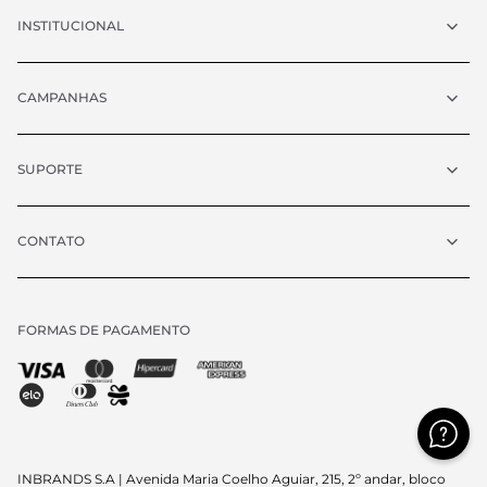
INSTITUCIONAL
CAMPANHAS
SUPORTE
CONTATO
FORMAS DE PAGAMENTO
Chat
atendimento@vrcollezioni.com.br
Segunda - Quinta:
8h às 18h
Sexta:
8h às 17h
Sábado:
9h às 13h
(exceto feriados)
INBRANDS S.A | Avenida Maria Coelho Aguiar, 215, 2º andar, bloco