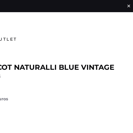
✕
UTLET
ICOT NATURALLI BLUE VINTAGE
3
uros