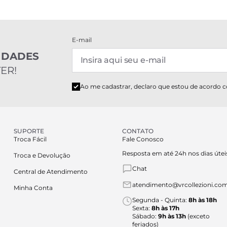
E-mail
IDADES
ER!
Ao me cadastrar, declaro que estou de acordo 
SUPORTE
CONTATO
Troca Fácil
Fale Conosco
Resposta em até 24h nos dias útei
Troca e Devolução
Chat
Central de Atendimento
atendimento@vrcollezioni.com
Minha Conta
Segunda - Quinta:
8h às 18h
Sexta:
8h às 17h
Sábado:
9h às 13h
(exceto
feriados)