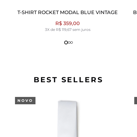
 MODAL BLUE VINTAGE
BERMUDA JOGGING COLO
VINTAGE
$ 359,00
R$ 549,0
 119,67 sem juros
5X de R$ 109,80 se
BEST SELLERS
NOVO