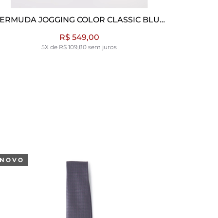
R CLASSIC BLUE
CALÇA CHINO COLOR BLUE V
0
R$ 598,00
m juros
5X de R$ 119,60 sem juros
NOVO