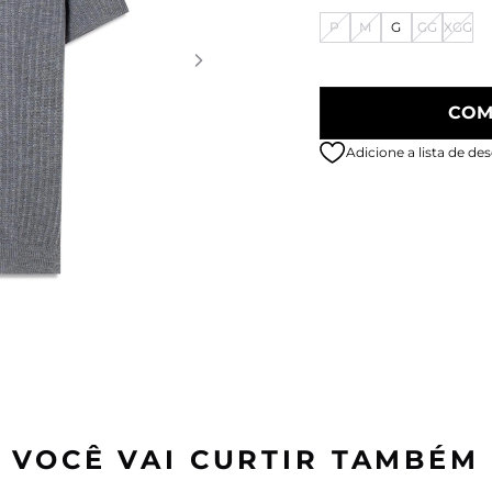
P
M
G
GG
XGG
COM
Adicione a lista de des
VOCÊ VAI CURTIR TAMBÉM