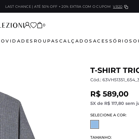
LAST CHANCE | ATÉ 50% OFF + 20% EXTRA
COM O CUPOM
VR20
0
NOVIDADES
ROUPAS
CALÇADOS
ACESSÓRIOS
O
T-SHIRT TR
Cód.: 63VH51351_654_
R$ 589,00
5X de R$ 117,80 sem j
SELECIONE A COR:
TAMANHO: