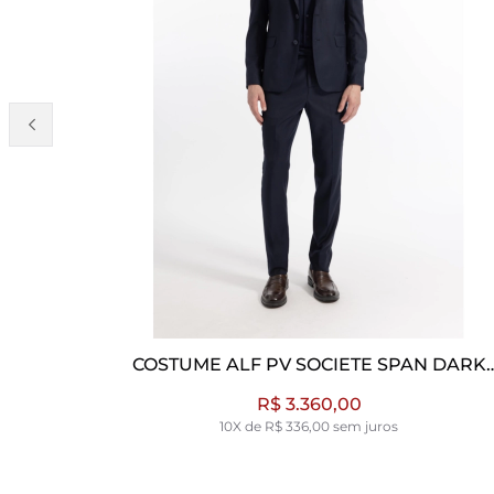
 ALF PV SOCIETE SPAN DARK
GRAVATA WINTER
NAVY
B
R$ 3.360,00
R$
10X de R$ 336,00 sem juros
2X de R$