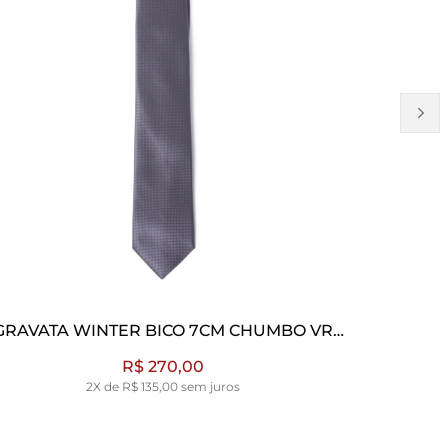
7CM CHUMBO VR
GRAVATA WINTER BICO 7CM O
O
OCEANO
0
R$ 270,00
m juros
2X de R$ 135,00 sem juros