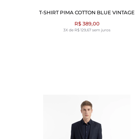
 PIMA COTTON BLUE VINTAGE
T-SHIRT ROCKET
R$ 389,00
R
3X de R$ 129,67 sem juros
3X de R$
NOVO