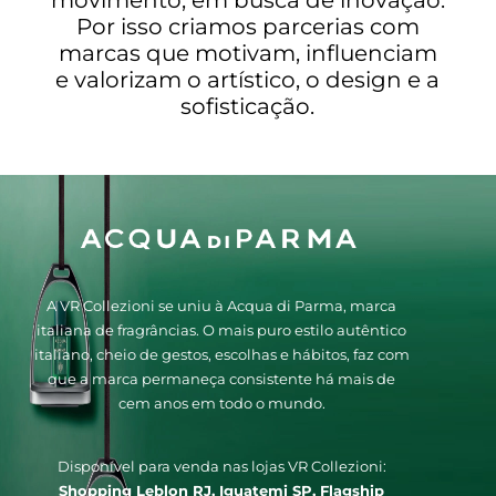
movimento, em busca de inovação.
Por isso criamos parcerias com
marcas que motivam, influenciam
e valorizam o artístico, o design e a
sofisticação.
A VR Collezioni se uniu à Acqua di Parma, marca
italiana de fragrâncias. O mais puro estilo autêntico
italiano, cheio de gestos, escolhas e hábitos, faz com
que a marca permaneça consistente há mais de
cem anos em todo o mundo.
Disponível para venda nas lojas VR Collezioni:
Shopping Leblon RJ, Iguatemi SP, Flagship