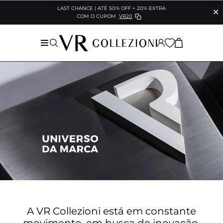
LAST CHANCE | ATÉ 50% OFF + 20% EXTRA
✕
COM O CUPOM
VR20
A VR Collezioni está em constante