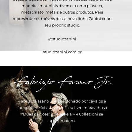
madeira, materiais diversos como plástico,
metacrilato, metais e outros produtos. Para
representar os móveis dessa nova linha Zanini criou
seu próprio studio.
@studiozanini
studiozanini.com.br
Fabrizio Fasano Jr é apaixonado por cavalos e
fotografia, e foi através de seu livro maravilhoso
“Duas paixões” que ele e a VR Collezioni se
aproximaram.